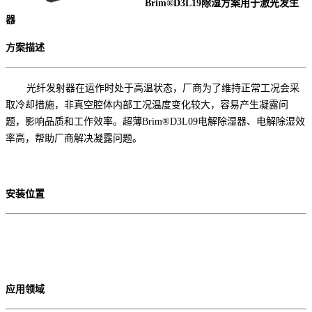
Brim®
D3L19除湿
方案用于
激光发生
器
方案描述
光纤发射器在运作时处于高温状态，厂商为了维持正常工况会采
取冷却措施，非真空腔体内部工况温度变化较大，容易产生凝露问
题，影响品质和工作效率。
超薄
Brim®D3L09电解除湿器、电解除湿效
率高，帮助厂商解决凝露问题。
安装位置
应用领域